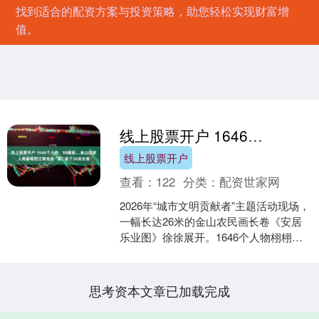
找到适合的配资方案与投资策略，助您轻松实现财富增
值。
线上股票开户 1646个人物、98艘船…金山这家人用画笔把江南水乡“搬”进了26米长卷
线上股票开户
查看：
122
分类：
配资世家网
2026年“城市文明贡献者”主题活动现场，
一幅长达26米的金山农民画长卷《安居
乐业图》徐徐展开。1646个人物栩栩如
生，98艘船只、15座桥梁错落有致线上
股票开....
思考资本文章已加载完成