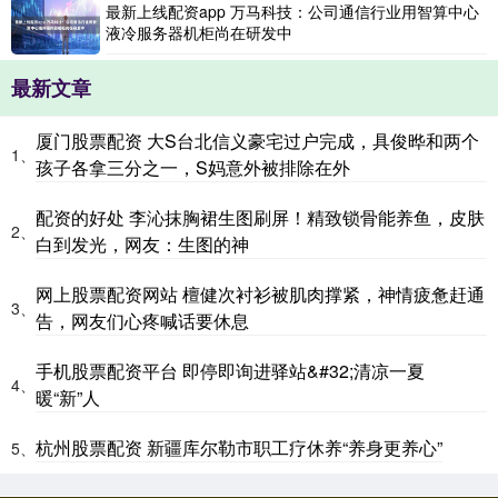
最新上线配资app 万马科技：公司通信行业用智算中心
液冷服务器机柜尚在研发中
最新文章
厦门股票配资 大S台北信义豪宅过户完成，具俊晔和两个
1、
孩子各拿三分之一，S妈意外被排除在外
配资的好处 李沁抹胸裙生图刷屏！精致锁骨能养鱼，皮肤
2、
白到发光，网友：生图的神
网上股票配资网站 檀健次衬衫被肌肉撑紧，神情疲惫赶通
3、
告，网友们心疼喊话要休息
手机股票配资平台 即停即询进驿站&#32;清凉一夏
4、
暖“新”人
杭州股票配资 新疆库尔勒市职工疗休养“养身更养心”
5、