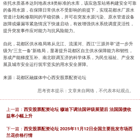
依托水质基本达到地表水Ⅱ类标准的水库，该应急泵站将构建安全可靠
的备用水源，在保障日常供水不受影响的前提下，实现花都水厂原水
管道计划检修期间的平稳切换，并可在突发水源污染、原水管道设备
故障或爆漏等紧急情况下快速启动，有效增强供水系统调度灵活性，
提升突发事件应对能力与抗风险能力。
自此，花都区供水格局将从北江、流溪河、西江“三源并举”进一步升
级为“三主一备”新格局，显著提升花都区自主供水保障能力和韧性，
形成产能梯度互补、南北联调互济的科学体系，为民生福祉、产业发
展及城市安全运行筑牢坚实的用水安全屏障。
来源：花都区融媒体中心西安股票配资论坛
思考资本提示：文章来自网络，不代表本站观点。
上一篇：
西安股票配资论坛 穆迪下调法国评级展望后 法国国债收
益率小幅上升
下一篇：
西安股票配资论坛 2025年11月12日全国主要批发市场西
兰花价格行情